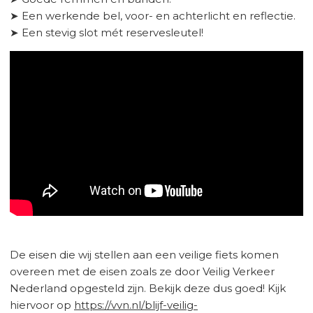
➤ Een werkende bel, voor- en achterlicht en reflectie.
➤ Een stevig slot mét reservesleutel!
De eisen die wij stellen aan een veilige fiets komen
overeen met de eisen zoals ze door Veilig Verkeer
Nederland opgesteld zijn. Bekijk deze dus goed! Kijk
hiervoor op
https://vvn.nl/blijf-veilig-