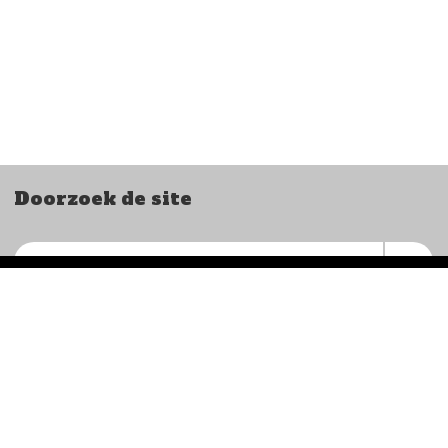
Doorzoek de site
Ome Joop’s Tour
Postbus 711
6800 AS Arnhem
NL87INGB0003828305
KVK 41049788
secretariaat@omejoopstour.nl
© COPYRIGHT