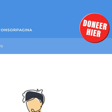
PONSORPAGINA
rs