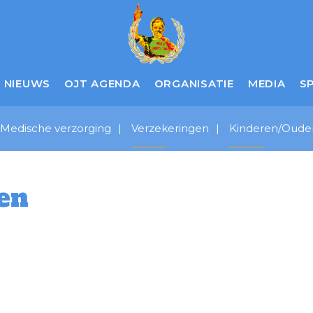
NIEUWS
OJT AGENDA
ORGANISATIE
MEDIA
S
Medische verzorging
Verzekeringen
Kinderen/Oude
en