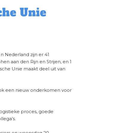
che Unie
In Nederland zijn er 41
en aan den Rijn en Strijen, en 1
ische Unie maakt deel uit van
 ook een nieuw onderkomen voor
ogistieke proces, goede
lega’s.
nciers en woensdag 20