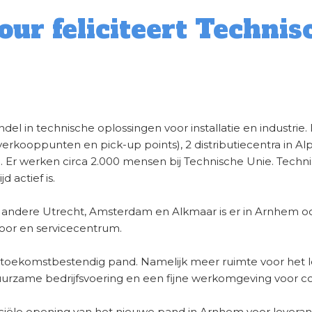
ur feliciteert Technis
el in technische oplossingen voor installatie en industrie. 
erkooppunten en pick-up points), 2 distributiecentra in Alph
. Er werken circa 2.000 mensen bij Technische Unie. Techn
 actief is.
r andere Utrecht, Amsterdam en Alkmaar is er in Arnhem
oor en servicecentrum.
toekomstbestendig pand. Namelijk meer ruimte voor het l
uurzame bedrijfsvoering en een fijne werkomgeving voor col
iciële opening van het nieuwe pand in Arnhem voor levera