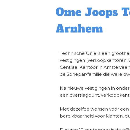
Ome Joops To
Arnhem
Technische Unie is een groothand
vestigingen (verkoopkantoren, v
Centraal Kantoor in Amstelveen
de Sonepar-familie die wereldwijd
Na nieuwe vestigingen in onde
een overslagpunt, verkoopkant
Met dezelfde wensen voor een 
bereikbaarheid voor klanten, d
Dinsdag 19 september is de off