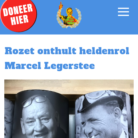
Rozet onthult heldenrol
Marcel Legerstee