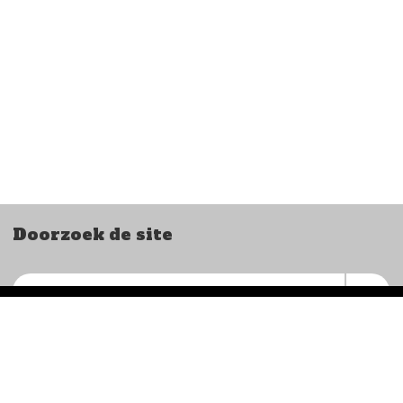
Doorzoek de site
Ome Joop’s Tour
Postbus 711
6800 AS Arnhem
NL87INGB0003828305
KVK 41049788