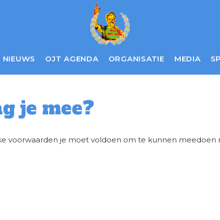
NIEUWS
OJT AGENDA
ORGANISATIE
MEDIA
S
g je mee?
e voorwaarden je moet voldoen om te kunnen meedoen m