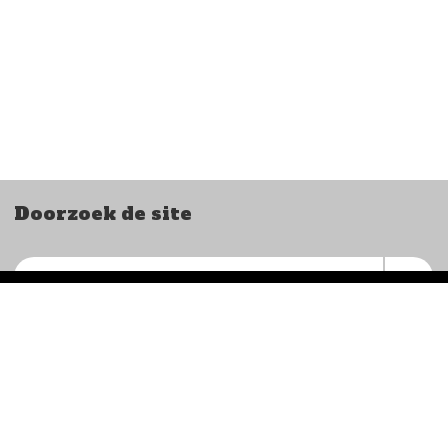
Doorzoek de site
Ome Joop’s Tour
Postbus 711
6800 AS Arnhem
NL87INGB0003828305
KVK 41049788
secretariaat@omejoopstour.nl